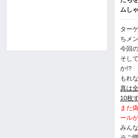
ムし
ター
ちメン
今回
そして
か!?
もれ
真は全
10枚
また
ール
みんな
※ご