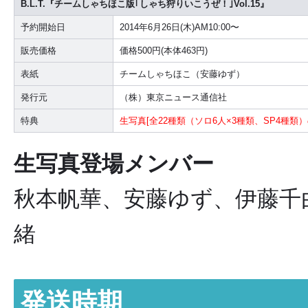
B.L.T.『チームしゃちほこ版｢しゃち狩りいこうぜ！｣Vol.15』
予約開始日
2014年6月26日(木)AM10:00〜
販売価格
価格500円(本体463円)
表紙
チームしゃちほこ（安藤ゆず）
発行元
（株）東京ニュース通信社
特典
生写真[全22種類（ソロ6人×3種類、SP4種類
生写真登場メンバー
秋本帆華、安藤ゆず、伊藤千
緒
発送時期