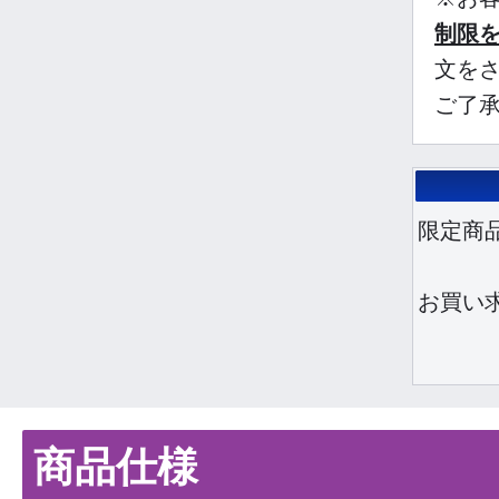
制限を
文を
ご了
限定商
お買い
商品仕様