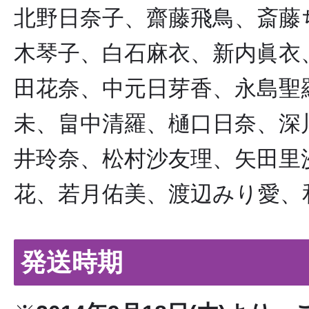
北野日奈子、齋藤飛鳥、斎藤
木琴子、白石麻衣、新内眞衣
田花奈、中元日芽香、永島聖
未、畠中清羅、樋口日奈、深
井玲奈、松村沙友理、矢田里
花、若月佑美、渡辺みり愛、
発送時期