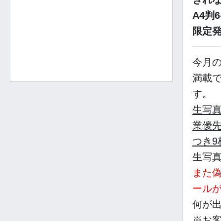
A4判
限定
今月
満載
す。
生写真
業優
つき9
生写
また
ール
何が出
※お