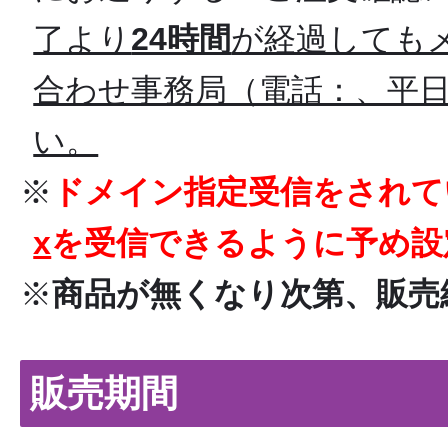
了より
24時間
が経過しても
合わせ事務局（電話：、平日10
い。
※
ドメイン指定受信をされて
x
を受信できるように予め設
※
商品が無くなり次第、販売
販売期間