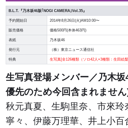
B.L.T.『乃木坂46版｢NOGI CAMERA｣Vol.35』
予約開始日
2014年8月26日(火)AM10:00〜
販売価格
価格500円(本体463円)
表紙
乃木坂46
発行元
（株）東京ニュース通信社
特典
生写真[全126種類（ソロ42人×3種類：生田
生写真登場メンバー／乃木坂4
優先のため今回含まれません
秋元真夏、生駒里奈、市來玲
寧々、伊藤万理華、井上小百