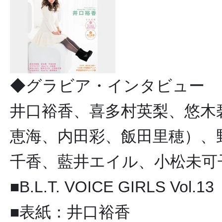
◆グラビア・インタビュー
井口裕香、喜多村英梨、悠木
恵海、内田彩、飯田里穂）、野
千香、藍井エイル、小松未可子
■B.L.T. VOICE GIRLS Vol.13
■表紙：井口裕香