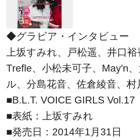
◆グラビア・インタビュー
上坂すみれ、戸松遥、井口裕香、悠木
Trefle、小松未可子、May
ル、分島花音、佐倉綾音、村
■B.L.T. VOICE GIRLS Vol.17
■表紙：上坂すみれ
■発売日：2014年1月31日