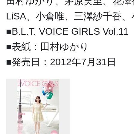
田村ゆかり、茅原実里、花澤香
LiSA、小倉唯、三澤紗千香
■B.L.T. VOICE GIRLS Vol.11
■表紙：田村ゆかり
■発売日：2012年7月31日