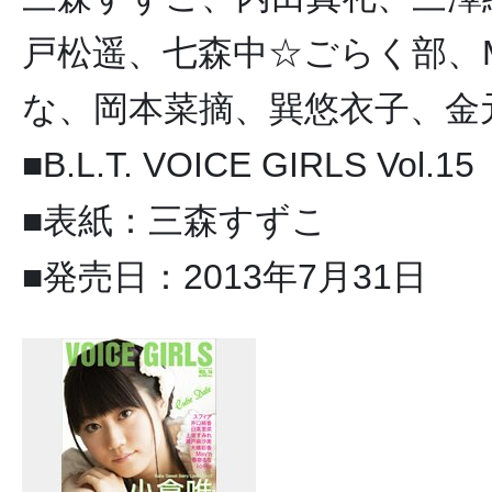
戸松遥、七森中☆ごらく部、Ma
な、岡本菜摘、巽悠衣子、金
■B.L.T. VOICE GIRLS Vol.15
■表紙：三森すずこ
■発売日：2013年7月31日