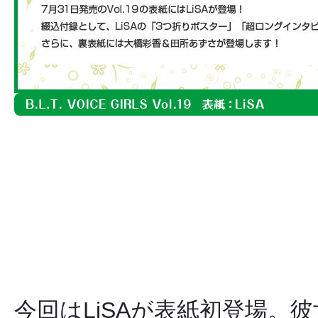
今回はLiSAが表紙初登場。