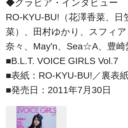
◆グラビア・インタビュー
RO-KYU-BU!（花澤香菜
菜）、田村ゆかり、スフィア
奈々、May'n、Sea☆A、豊
■B.L.T. VOICE GIRLS Vol.7
■表紙：RO-KYU-BU!／裏表
■発売日：2011年7月30日